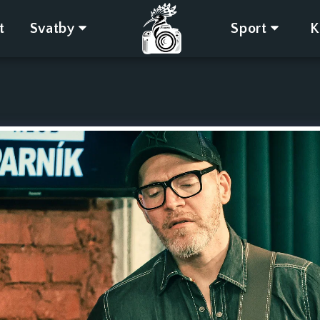
t
Svatby
Sport
K