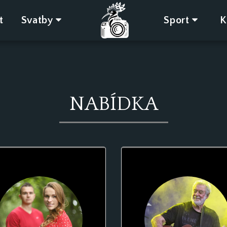
t
Svatby
Sport
K
NABÍDKA