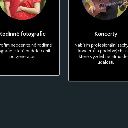
Rodinné fotografie
Koncerty
ořím neocenitelné rodinné 
Nabízím profesionální zachy
ografie, které budete cenit 
koncertů a podobných akc
po generace.
které vyzdvihne atmosfér
události.