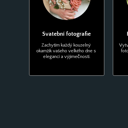
Svatební fotografie
Zachytím každý kouzelný 
Vytv
okamžik vašeho velkého dne s 
fot
elegancí a výjimečností.