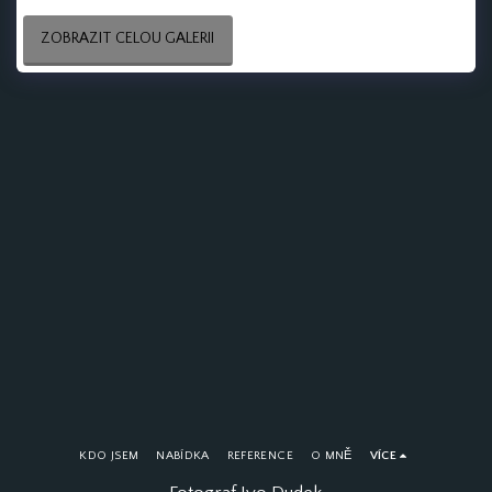
ZOBRAZIT CELOU GALERII
KDO JSEM
NABÍDKA
REFERENCE
O MNĚ
VÍCE