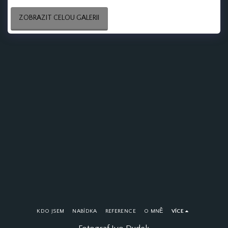
ZOBRAZIT CELOU GALERII
KDO JSEM
NABÍDKA
REFERENCE
O MNĚ
VÍCE