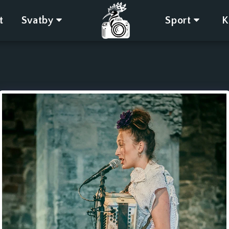
t
Svatby
Sport
K