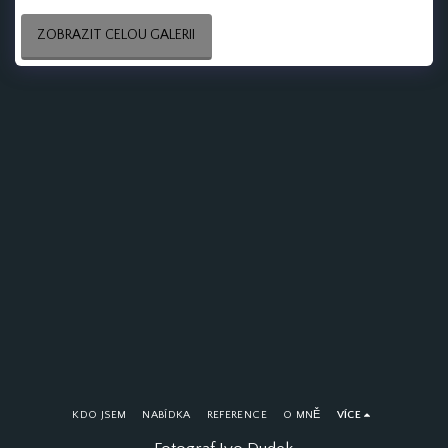
ZOBRAZIT CELOU GALERII
KDO JSEM
NABÍDKA
REFERENCE
O MNĚ
VÍCE