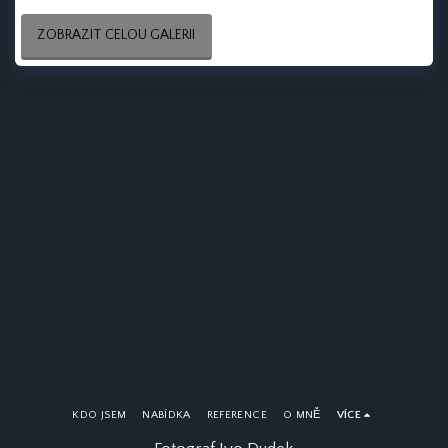
ZOBRAZIT CELOU GALERII
KDO JSEM
NABÍDKA
REFERENCE
O MNĚ
VÍCE