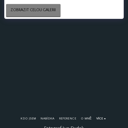
ZOBRAZIT CELOU GALERII
KDO JSEM
NABÍDKA
REFERENCE
O MNĚ
VÍCE