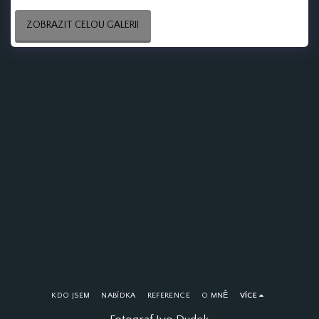
ZOBRAZIT CELOU GALERII
KDO JSEM
NABÍDKA
REFERENCE
O MNĚ
VÍCE