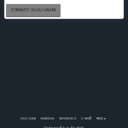
ZOBRAZIT CELOU GALERII
KDO JSEM
NABÍDKA
REFERENCE
O MNĚ
VÍCE