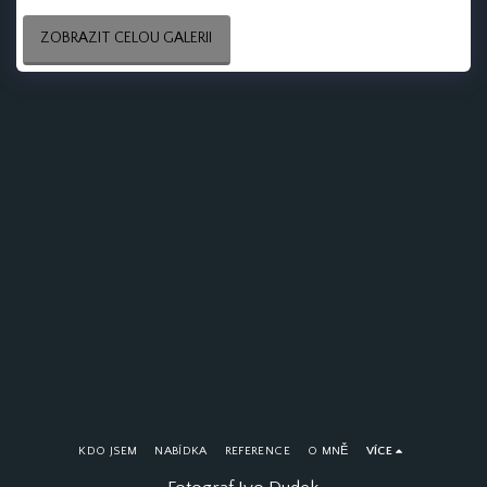
ZOBRAZIT CELOU GALERII
KDO JSEM
NABÍDKA
REFERENCE
O MNĚ
VÍCE