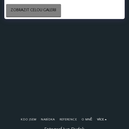
ZOBRAZIT CELOU GALERII
KDO JSEM
NABÍDKA
REFERENCE
O MNĚ
VÍCE