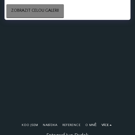
ZOBRAZIT CELOU GALERII
KDO JSEM
NABÍDKA
REFERENCE
O MNĚ
VÍCE