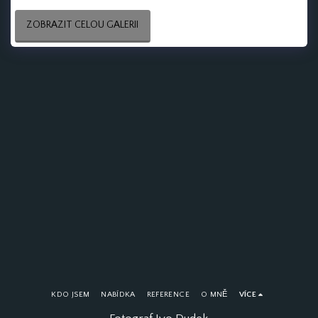
ZOBRAZIT CELOU GALERII
KDO JSEM
NABÍDKA
REFERENCE
O MNĚ
VÍCE