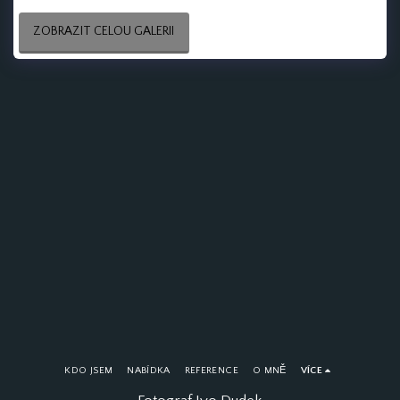
ZOBRAZIT CELOU GALERII
KDO JSEM
NABÍDKA
REFERENCE
O MNĚ
VÍCE