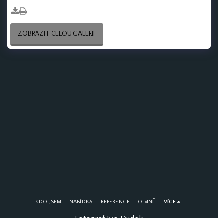
Amerikou?
ZOBRAZIT CELOU GALERII
KDO JSEM
NABÍDKA
REFERENCE
O MNĚ
VÍCE