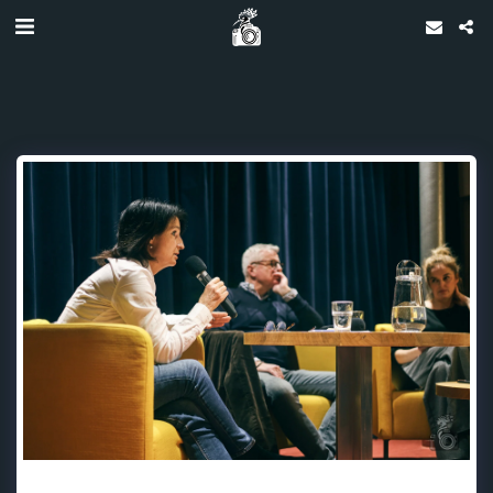
Petr Kolář, Kateřina Březinová & Světlana Witowská: Co se děje s