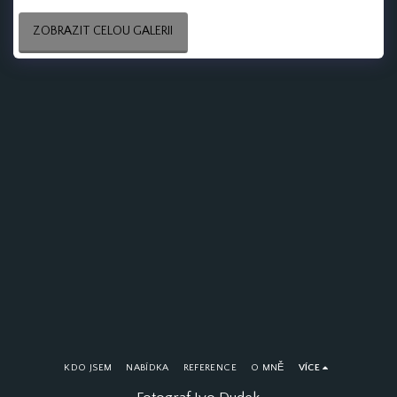
ZOBRAZIT CELOU GALERII
KDO JSEM
NABÍDKA
REFERENCE
O MNĚ
VÍCE