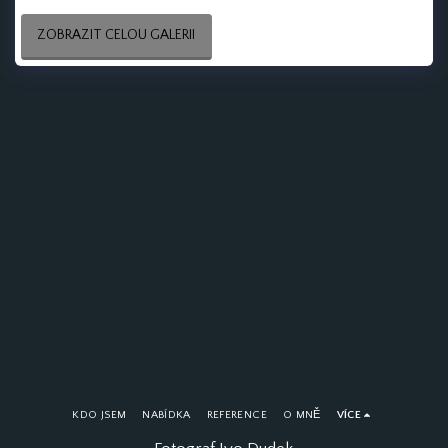
ZOBRAZIT CELOU GALERII
KDO JSEM
NABÍDKA
REFERENCE
O MNĚ
VÍCE