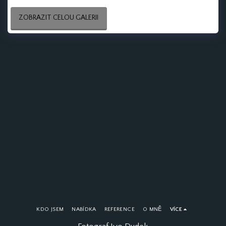
ZOBRAZIT CELOU GALERII
KDO JSEM
NABÍDKA
REFERENCE
O MNĚ
VÍCE