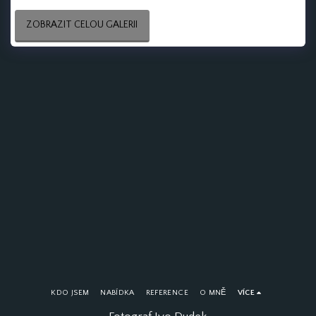
ZOBRAZIT CELOU GALERII
KDO JSEM
NABÍDKA
REFERENCE
O MNĚ
VÍCE