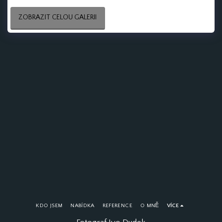
ZOBRAZIT CELOU GALERII
KDO JSEM
NABÍDKA
REFERENCE
O MNĚ
VÍCE