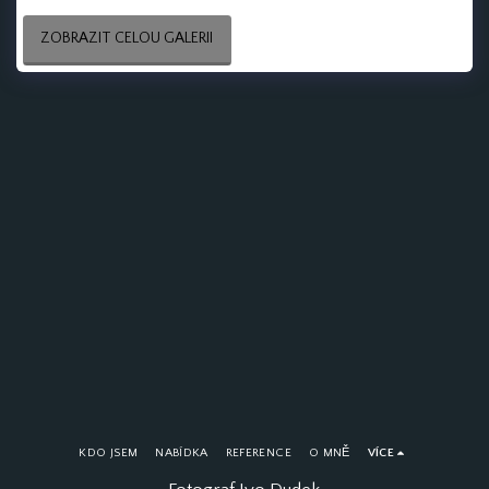
ZOBRAZIT CELOU GALERII
KDO JSEM
NABÍDKA
REFERENCE
O MNĚ
VÍCE