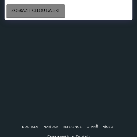
ZOBRAZIT CELOU GALERII
KDO JSEM
NABÍDKA
REFERENCE
O MNĚ
VÍCE