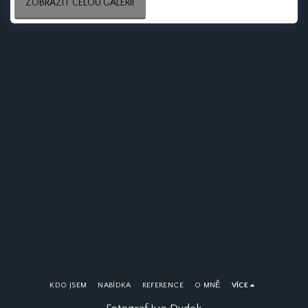
ZOBRAZIT CELOU GALERII
KDO JSEM
NABÍDKA
REFERENCE
O MNĚ
VÍCE