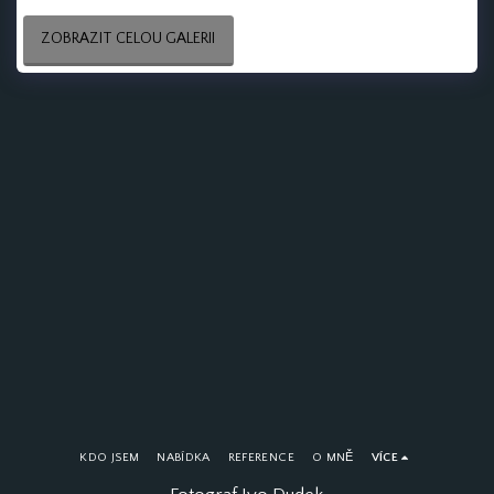
ZOBRAZIT CELOU GALERII
KDO JSEM
NABÍDKA
REFERENCE
O MNĚ
VÍCE