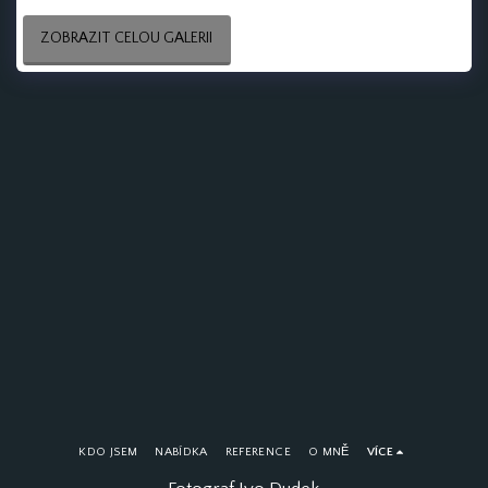
ZOBRAZIT CELOU GALERII
KDO JSEM
NABÍDKA
REFERENCE
O MNĚ
VÍCE